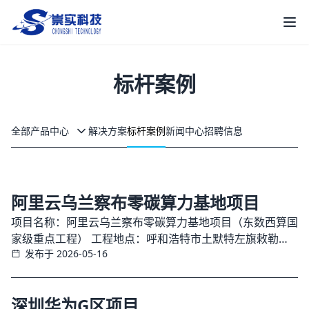
崇实科技
打
标杆案例
全部
产品中心
解决方案
标杆案例
新闻中心
招聘信息
阿里云乌兰察布零碳算力基地项目
项目名称：阿里云乌兰察布零碳算力基地项目（东数西算国
家级重点工程） 工程地点：呼和浩特市土默特左旗敕勒川
发布于 2026-05-16
乳业开发区土默川路南新能源汽车园内
深圳华为G区项目