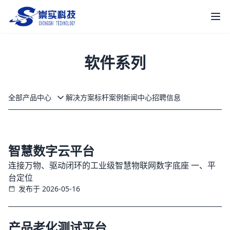
崇实科技
打
软件系列
全部
产品中心
解决方案
标杆案例
新闻中心
招聘信息
智慧数字云平台
连接万物、驱动闭环的工业级智慧物联网数字底座 一、平
台定位
发布于 2026-05-16
产品老化测试平台