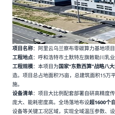
项目名称
：阿里云乌兰察布零碳算力基地项目
工程地点
：呼和浩特市土默特左旗敕勒川乳业
工程规模
：本项目为
国家“东数西算”战略八
造。项目总占地面积75亩，总建筑面积15万
施。
设备清单
：项目大比例配套部署自研高精度传感
庞大、能耗密度高。全场落地布设
超1600
设备等关键工况区域，实现全域温压参数、设