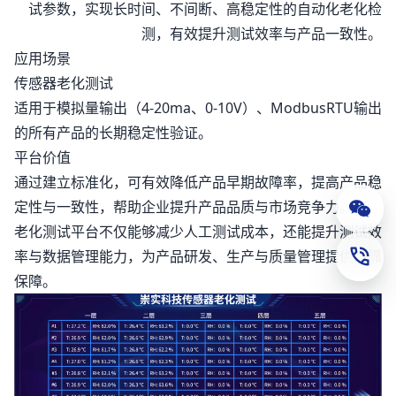
试参数，实现长时间、不间断、高稳定性的自动化老化检
测，有效提升测试效率与产品一致性。
应用场景
传感器老化测试
适用于模拟量输出（4-20ma、0-10V）、ModbusRTU输出
的所有产品的长期稳定性验证。
平台价值
通过建立标准化，可有效降低产品早期故障率，提高产品稳
定性与一致性，帮助企业提升产品品质与市场竞争力。
公众
老化测试平台不仅能够减少人工测试成本，还能提升测试效
率与数据管理能力，为产品研发、生产与质量管理提供可靠
联系
保障。