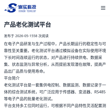
崇实科技
打
产品老化测试平台
发布于 2026-05-15
58 次阅读
在电子产品研发与生产过程中，产品长期运行的稳定性与可
靠性至关重要。老化测试平台通过模拟设备在实际使用环境
下长时间连续运行的状态，对产品进行持续供电、数据采
集、状态监测与异常分析，从而提前发现潜在故障，提高产
品出厂品质与使用寿命。
平台简介
老化测试平台是一套集供电控制、数据监测、数据记录于一
体的综合测试系统，可广泛应用于传感器、变送器、RS485
等电子产品的批量老化测试。
平台支持多工位同时运行，可根据不同产品特性灵活配置测