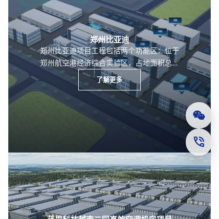
郑州比亚迪
郑州比亚迪项目工程包括两个功能区：位于
郑州航空港经济综合实验区，占地面积总共
为16800亩，除包含传统的弱电安防部分及
了解更多
厂务监控部分外，还包括能源管理系统、资
产运维管理系统、智慧厂务综合管理平台等
系统采用冗余架构，超40000个监控点位，
公众
超200个PLC控制柜。基于厂务管理平台架
构，以数据驱动和流程优化，助力企业实现
联系
智能制造和卓越运营。