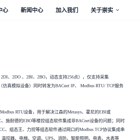
中心
新闻中心
加入我们
关于崇实
、2DI、2DO 、2BI、2BO，动态支持256点），仅支持采集
or驱动（仿真模拟设备）同时转发为BACnet IP、 Modbus RTU/ TCP服务
bus RTU设备，用于解决江森的Metasys、霍尼的EBI或
esigo CC、施耐德的EBO等楼控组态软件集成非BACnet设备的问题；同时
、WinCC、组态王、力控等组态软件通过网口的Modbus TCP协议集成串
、DDC、温控器、电梯、空调、UPS、消防、智能照明、电表、水表等